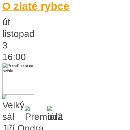
O zlaté rybce
út
listopad
3
16:00
Jiří Ondra