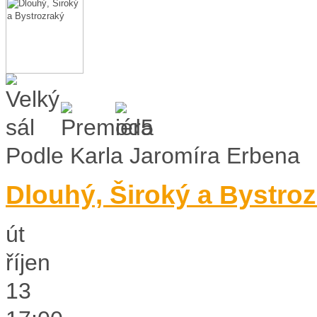
Podle Karla Jaromíra Erbena
Dlouhý, Široký a Bystro
út
říjen
13