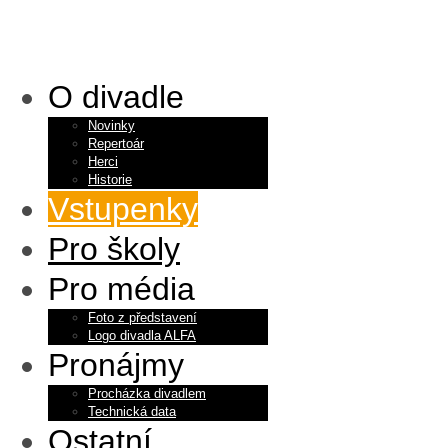
O divadle
Novinky
Repertoár
Herci
Historie
Vstupenky
Pro školy
Pro média
Foto z představení
Logo divadla ALFA
Pronájmy
Procházka divadlem
Technická data
Ostatní