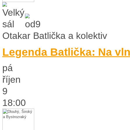
Otakar Batlička a kolektiv
Legenda Batlička: Na vl
pá
říjen
9
18:00