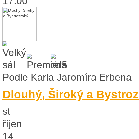
17:00
Podle Karla Jaromíra Erbena
Dlouhý, Široký a Bystro
st
říjen
14