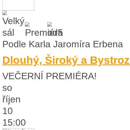
Podle Karla Jaromíra Erbena
Dlouhý, Široký a Bystro
VEČERNÍ PREMIÉRA!
so
říjen
10
15:00