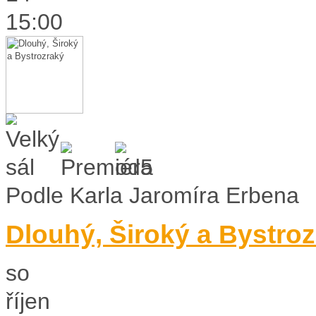
15:00
Podle Karla Jaromíra Erbena
Dlouhý, Široký a Bystro
so
říjen