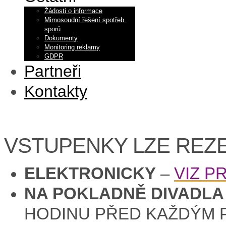
Žádosti o informace
Mimosoudní řešení spotřeb.
sporů
Dokumenty
Monitoring reklamy
GDPR
Partneři
Kontakty
VSTUPENKY LZE REZE
ELEKTRONICKY
–
VIZ 
NA POKLADNĚ DIVADLA
HODINU PŘED KAŽDÝM 