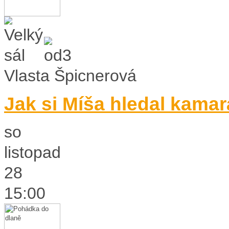
Vlasta Špicnerová
Jak si Míša hledal kama
so
listopad
28
15:00