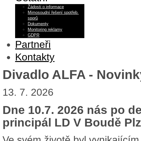
Žádosti o informace
Mimosoudní řešení spotřeb.
sporů
Dokumenty
Monitoring reklamy
GDPR
Partneři
Kontakty
Divadlo ALFA - Novink
13. 7. 2026
Dne 10.7. 2026 nás po de
principál LD V Boudě Plze
Ve svém životě byl vynikajícím 