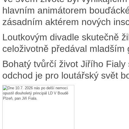
hlavním animátorem bouďáckéh
zásadním aktérem nových ins
Loutkovým divadle skutečně ži
celoživotně předával mladším 
Bohatý tvůrčí život Jiřího Fialy
odchod je pro loutářský svět b