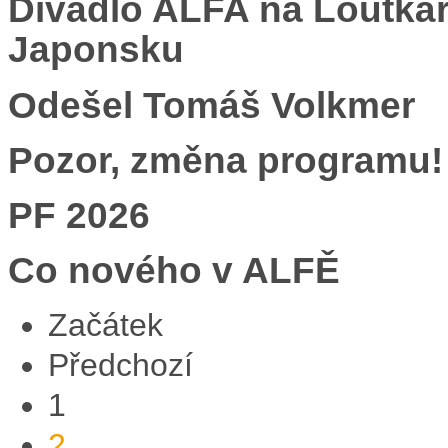
Divadlo ALFA na Loutkář
Japonsku
Odešel Tomáš Volkmer
Pozor, změna programu!
PF 2026
Co nového v ALFĚ
Začátek
Předchozí
1
2