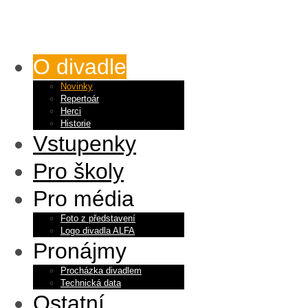
O divadle
Novinky
Repertoár
Herci
Historie
Vstupenky
Pro školy
Pro média
Foto z představení
Logo divadla ALFA
Pronájmy
Procházka divadlem
Technická data
Ostatní