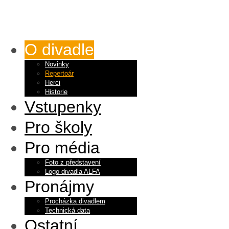
O divadle
Novinky
Repertoár
Herci
Historie
Vstupenky
Pro školy
Pro média
Foto z představení
Logo divadla ALFA
Pronájmy
Procházka divadlem
Technická data
Ostatní