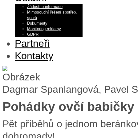
Žádosti o informace
Mimosoudní řešení spotřeb.
sporů
Dokumenty
Monitoring reklamy
GDPR
Partneři
Kontakty
Dagmar Spanlangová, Pavel Sý
Pohádky ovčí babičky
Pět příběhů o jednom beránkovi, 
dohromady!