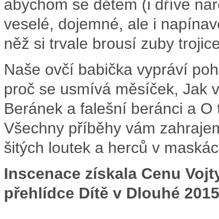
abychom se dětem (i dříve na
veselé, dojemné, ale i napína
něž si trvale brousí zuby troj
Naše ovčí babička vypráví poh
proč se usmívá měsíček, Jak v
Beránek a falešní beránci a O 
Všechny příběhy vám zahrajem
šitých loutek a herců v maskác
Inscenace získala Cenu Vojt
přehlídce Dítě v Dlouhé 2015