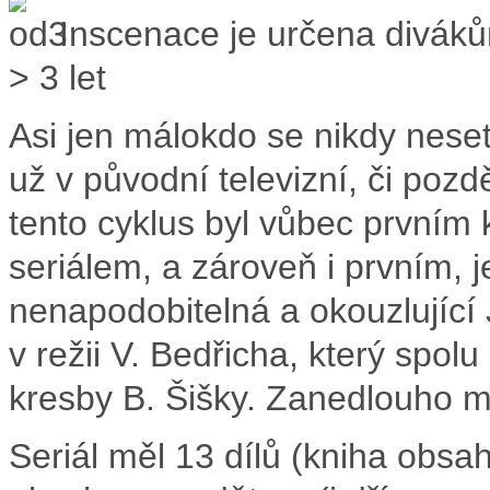
Inscenace je určena divák
> 3 let
Asi jen málokdo se nikdy neset
už v původní televizní, či pozdě
tento cyklus byl vůbec první
seriálem, a zároveň i prvním, 
nenapodobitelná a okouzlující 
v režii V. Bedřicha, který spol
kresby B. Šišky. Zanedlouho m
Seriál měl 13 dílů (kniha obsah