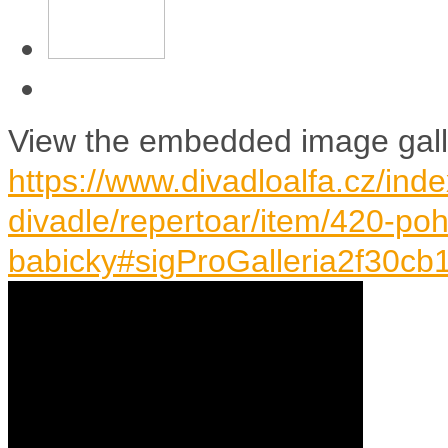
View the embedded image galle
https://www.divadloalfa.cz/inde
divadle/repertoar/item/420-po
babicky#sigProGalleria2f30cb