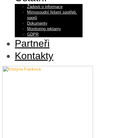
Žádosti o informace
Mimosoudní řešení spotřeb.
sporů
Dokumenty
Monitoring reklamy
GDPR
Partneři
Kontakty