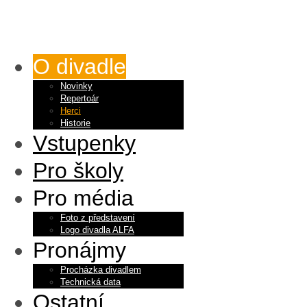
O divadle
Novinky
Repertoár
Herci
Historie
Vstupenky
Pro školy
Pro média
Foto z představení
Logo divadla ALFA
Pronájmy
Procházka divadlem
Technická data
Ostatní