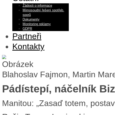
Žádosti o informace
Mimosoudní řešení spotřeb.
sporů
Dokumenty
Monitoring reklamy
GDPR
Partneři
Kontakty
Blahoslav Fajmon, Martin Mar
Pádístepí, náčelník Bi
Manitou: „Zasaď totem, postav