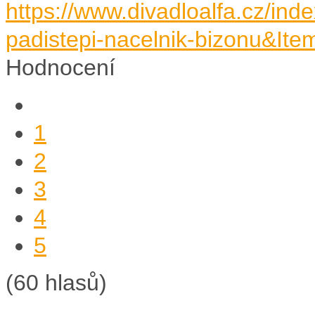
https://www.divadloalfa.cz/in
padistepi-nacelnik-bizonu&It
Hodnocení
1
2
3
4
5
(60 hlasů)