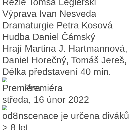
Režie
Tomsa Legierski
Výprava
Ivan Nesveda
Dramaturgie
Petra Kosová
Hudba
Daniel Čámský
Hrají
Martina J. Hartmannová,
Daniel Horečný, Tomáš Jereš, 
Délka představení
40 min.
Premiéra
středa, 16 únor 2022
Inscenace je určena divák
> 8 let