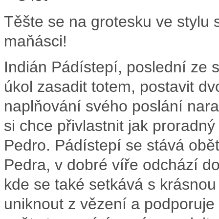
Těšte se na grotesku ve stylu s
maňásci!
Indián Pádístepí, poslední ze
úkol zasadit totem, postavit dv
naplňování svého poslání naraz
si chce přivlastnit jak prorad
Pedro. Pádístepí se stává obětí
Pedra, v dobré víře odchází d
kde se také setkává s krásnou
uniknout z vězení a podporuje