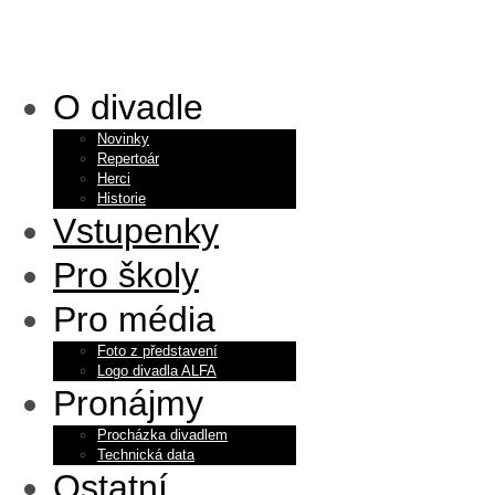
O divadle
Novinky
Repertoár
Herci
Historie
Vstupenky
Pro školy
Pro média
Foto z představení
Logo divadla ALFA
Pronájmy
Procházka divadlem
Technická data
Ostatní