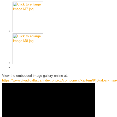
View the embedded image gallery online at:
https://www.divadloalfa.cz/index.php/cz/component/k2/item/940-jak-si-mis