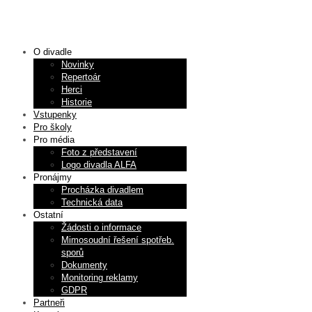
O divadle
Novinky
Repertoár
Herci
Historie
Vstupenky
Pro školy
Pro média
Foto z představení
Logo divadla ALFA
Pronájmy
Procházka divadlem
Technická data
Ostatní
Žádosti o informace
Mimosoudní řešení spotřeb.
sporů
Dokumenty
Monitoring reklamy
GDPR
Partneři