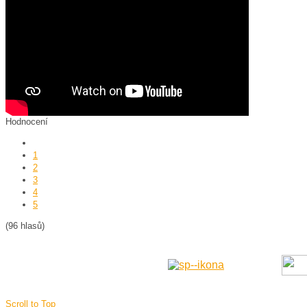
Hodnocení
1
2
3
4
5
(96 hlasů)
Scroll to Top