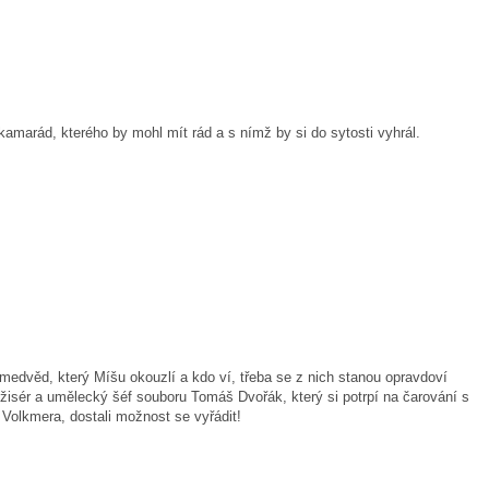
marád, kterého by mohl mít rád a s nímž by si do sytosti vyhrál.
edvěd, který Míšu okouzlí a kdo ví, třeba se z nich stanou opravdoví
žisér a umělecký šéf souboru Tomáš Dvořák, který si potrpí na čarování s
 Volkmera, dostali možnost se vyřádit!