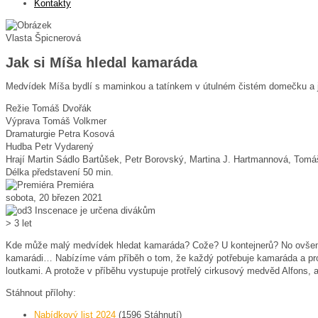
Kontakty
Vlasta Špicnerová
Jak si Míša hledal kamaráda
Medvídek Míša bydlí s maminkou a tatínkem v útulném čistém domečku a je 
Režie
Tomáš Dvořák
Výprava
Tomáš Volkmer
Dramaturgie
Petra Kosová
Hudba
Petr Vydarený
Hrají
Martin Sádlo Bartůšek, Petr Borovský, Martina J. Hartmannová, Tom
Délka představení
50 min.
Premiéra
sobota, 20 březen 2021
Inscenace je určena divákům
> 3 let
Kde může malý medvídek hledat kamaráda? Cože? U kontejnerů? No ovšem! Pr
kamarádi… Nabízíme vám příběh o tom, že každý potřebuje kamaráda a pro sk
loutkami. A protože v příběhu vystupuje protřelý cirkusový medvěd Alfons, 
Stáhnout přílohy:
Nabídkový list 2024
(1596 Stáhnutí)