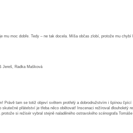
mu moc dobře. Tedy – ne tak docela. Míša občas zlobí, protože mu chybí ka
áš Jereš, Radka Mašková
ávě tam se totiž objeví světem protřelý a dobrodružstvím i špínou čpící m
utečné přátelství je třeba něco obětovat! Inscenaci režíroval dlouholetý re
a protože si režisér vybral stejně naladěného ostravského scénografa Tomáše