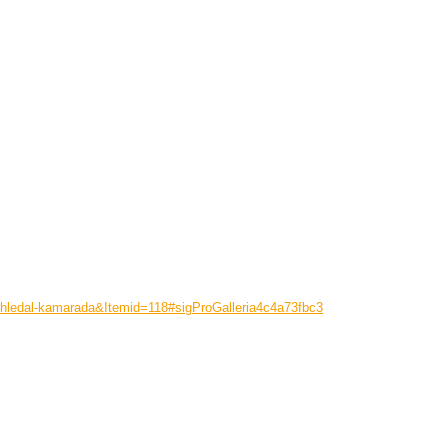
a-hledal-kamarada&Itemid=118#sigProGalleria4c4a73fbc3