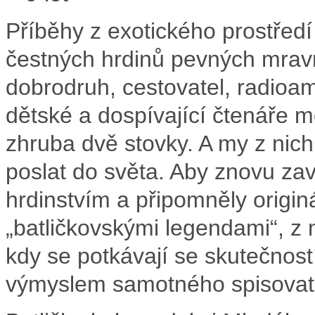
Příběhy z exotického prostředí
čestných hrdinů pevných mrav
dobrodruh, cestovatel, radioam
dětské a dospívající čtenáře 
zhruba dvě stovky. A my z nic
poslat do světa. Aby znovu za
hrdinstvím a připomněly origi
„batličkovskými legendami“, z
kdy se potkávají se skutečno
výmyslem samotného spisovate