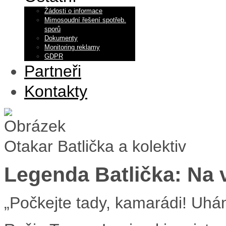
Žádosti o informace
Mimosoudní řešení spotřeb.
sporů
Dokumenty
Monitoring reklamy
GDPR
Partneři
Kontakty
Otakar Batlička a kolektiv
Legenda Batlička: Na 
„Počkejte tady, kamarádi! Uhá