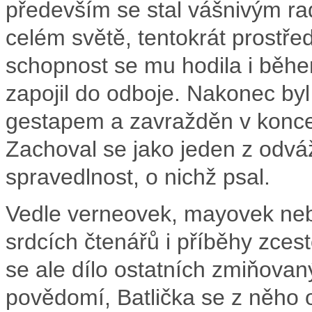
především se stal vášnivým r
celém světě, tentokrát prostřed
schopnost se mu hodila i běhe
zapojil do odboje. Nakonec by
gestapem a zavražděn v konc
Zachoval se jako jeden z odv
spravedlnost, o nichž psal.
Vedle verneovek, mayovek neb
srdcích čtenářů i příběhy zces
se ale dílo ostatních zmiňovan
povědomí, Batlička se z něho o