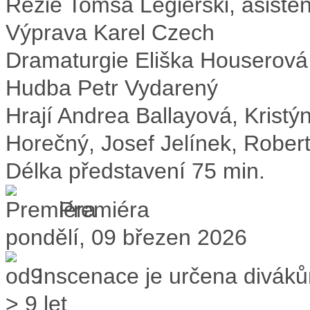
Režie
Tomsa Legierski, asisten
Výprava
Karel Czech
Dramaturgie
Eliška Houserová
Hudba
Petr Vydarený
Hrají
Andrea Ballayová, Krist
Horečný, Josef Jelínek, Rober
Délka představení
75 min.
Premiéra
pondělí, 09 březen 2026
Inscenace je určena divák
> 9 let