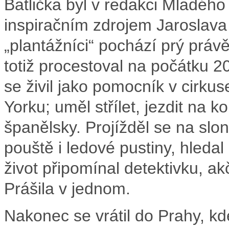
Batlička byl v redakci Mladého
inspiračním zdrojem Jaroslav
„plantážníci“ pochází prý práv
totiž procestoval na počátku 20
se živil jako pomocník v cirku
Yorku; uměl střílet, jezdit na k
španělsky. Projížděl se na slo
pouště i ledové pustiny, hledal
život připomínal detektivku, ak
Prášila v jednom.
Nakonec se vrátil do Prahy, kd