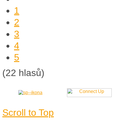
1
2
3
4
5
(22 hlasů)
Scroll to Top