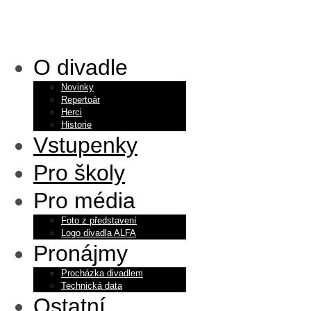
O divadle
Novinky
Repertoár
Herci
Historie
Vstupenky
Pro školy
Pro média
Foto z představení
Logo divadla ALFA
Pronájmy
Procházka divadlem
Technická data
Ostatní