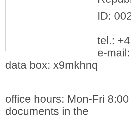
ID: 00
tel.: 
e-mail
data box:
x9mkhnq
office hours: Mon-Fri 8:0
documents in the