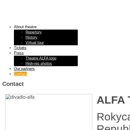
About theatre
Repertory
History
Virtual tour
Tickets
Press
Theatre ALFA logo
High-res photos
Our partners
Contact
Contact
ALFA 
Rokyca
Republ