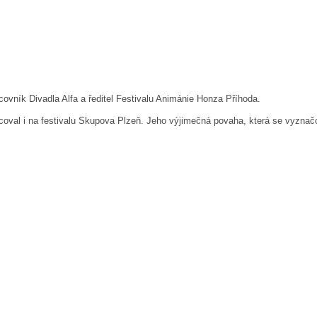
covník Divadla Alfa a ředitel Festivalu Animánie Honza Příhoda.
acoval i na festivalu Skupova Plzeň. Jeho výjimečná povaha, která se vyznač