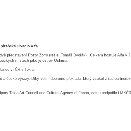
 plzeňské Divadlo Alfa.
vě představení Pozor Zorro (režie: Tomáš Dvořák). Celkem hostuje Alfa v Ja
otických místech jako je ostrov Oshima.
lanectví ČR v Tokiu.
ké a české výrazy. Díky velmi dobrému překladu, který vzešel z řad partnerské
dpory Tokio Art Council and Cultural Agency of Japan, cestu podpořilo i MKČ