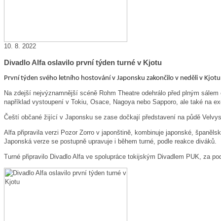
10. 8. 2022
Divadlo Alfa oslavilo první týden turné v Kjotu
První týden svého letního hostování v Japonsku zakončilo v neděli v Kjotu
Na zdejší nejvýznamnější scéně Rohm Theatre odehrálo před plným sálem d
například vystoupení v Tokiu, Osace, Nagoya nebo Sapporo, ale také na ex
Čeští občané žijící v Japonsku se zase dočkají představení na půdě Velvys
Alfa připravila verzi Pozor Zorro v japonštině, kombinuje japonské, španěls
Japonská verze se postupně upravuje i během turné, podle reakce diváků.
Turné připravilo Divadlo Alfa ve spolupráce tokijským Divadlem PUK, za po