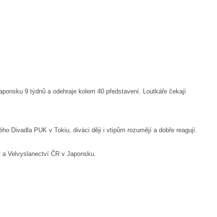
ponsku 9 týdnů a odehraje kolem 40 představení. Loutkáře čekají
ho Divadla PUK v Tokiu, diváci ději i vtipům rozumějí a dobře reagují.
R a Velvyslanectví ČR v Japonsku.