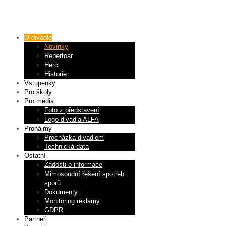
O divadle
Novinky
Repertoár
Herci
Historie
Vstupenky
Pro školy
Pro média
Foto z představení
Logo divadla ALFA
Pronájmy
Procházka divadlem
Technická data
Ostatní
Žádosti o informace
Mimosoudní řešení spotřeb.
sporů
Dokumenty
Monitoring reklamy
GDPR
Partneři